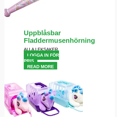
Uppblåsbar
Fladdermusenhörning
ALLA LEKSAKER
LOGGA IN FÖR
PRIS
READ MORE