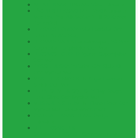
ALLA LEKSAKER
Se Alla Våra Leksaker
LÅGPRIS LEKSAKER 5 - 25KR
Leksaker
Med Bra Pris, Allt Mellan 1 Till 20 Kronor
Per Artikel
LEKSAKS FORDON
Bilar,lastbilar Och
Fordon Av Alla Slag
LEKSAKS VAPEN
Leksaksvapen, Så Som
Kulpistoler, Luftpistoler Och Mer
LEKSAKSFIGURER
Figurer, Superhjältar
Och Mer
PYSSEL & SKAPA
Pärlor, Gör Själv Kit
Och Mycker Mer
MAKEUP & SMYCKEN
Ringar,halsband,
Smink Och Mer
LERA, SLIME & SQUISHY
Play Dough,
Lera, Slime Och Mycket Mer
MUSIK & INSTRUMENT
Piano,fioler Och
Mycket Mer Leksaksinstrument
ÖVRIGA LEKSAKER
Alla Övriga
Leksaker
UTELEKSAKER &
SOMMARLEKSAKER
Sommarleksaker