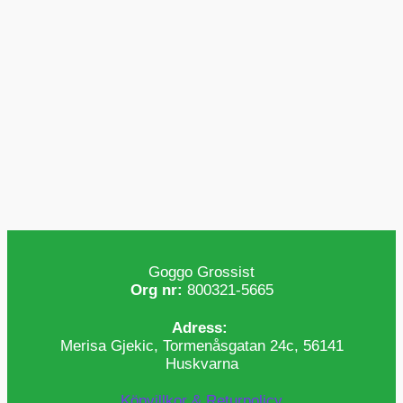
Goggo Grossist
Org nr:
800321-5665
Adress:
Merisa Gjekic, Tormenåsgatan 24c, 56141
Huskvarna
Köpvillkor & Returpolicy