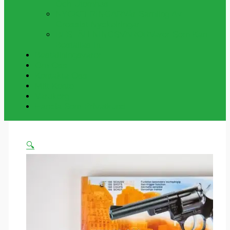
Och Utomhus
NYCKELRINGAR
Vår Samling Av
Grossist Nyckelringar
BESTÄLLNINGSVAROR
Varor Som Kan
Beställas In.
Beställningsvaror
Om Oss
Kontakta Oss
Mitt Konto
Varukorg
Handla Som Privatkund
🔍