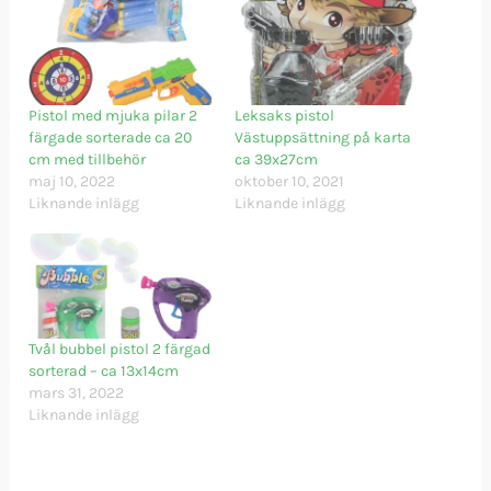
Pistol med mjuka pilar 2
Leksaks pistol
färgade sorterade ca 20
Västuppsättning på karta
cm med tillbehör
ca 39x27cm
maj 10, 2022
oktober 10, 2021
Liknande inlägg
Liknande inlägg
Tvål bubbel pistol 2 färgad
sorterad – ca 13x14cm
mars 31, 2022
Liknande inlägg