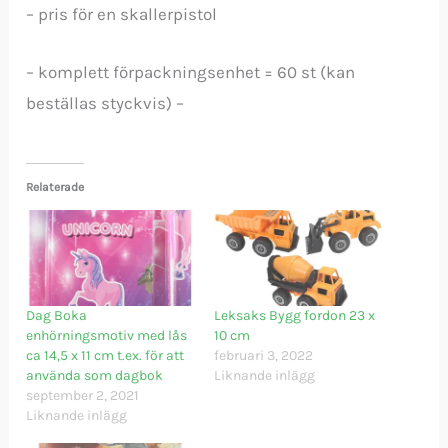
– pris för en skallerpistol
– komplett förpackningsenhet = 60 st (kan
beställas styckvis) –
Relaterade
Dag Boka
Leksaks Bygg fordon 23 x
enhörningsmotiv med lås
10 cm
ca 14,5 x 11 cm t.ex. för att
februari 3, 2022
använda som dagbok
Liknande inlägg
september 2, 2021
Liknande inlägg