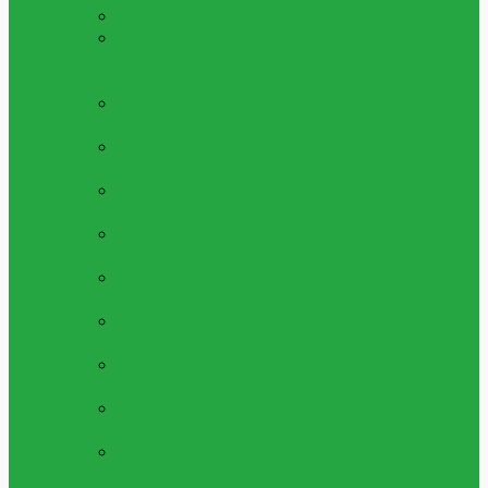
ALLA LEKSAKER
Se Alla Våra Leksaker
LÅGPRIS LEKSAKER 5 - 25KR
Leksaker
Med Bra Pris, Allt Mellan 1 Till 20 Kronor
Per Artikel
LEKSAKS FORDON
Bilar,lastbilar Och
Fordon Av Alla Slag
LEKSAKS VAPEN
Leksaksvapen, Så Som
Kulpistoler, Luftpistoler Och Mer
LEKSAKSFIGURER
Figurer, Superhjältar
Och Mer
PYSSEL & SKAPA
Pärlor, Gör Själv Kit
Och Mycker Mer
MAKEUP & SMYCKEN
Ringar,halsband,
Smink Och Mer
LERA, SLIME & SQUISHY
Play Dough,
Lera, Slime Och Mycket Mer
MUSIK & INSTRUMENT
Piano,fioler Och
Mycket Mer Leksaksinstrument
ÖVRIGA LEKSAKER
Alla Övriga
Leksaker
UTELEKSAKER &
SOMMARLEKSAKER
Sommarleksaker