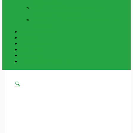
Och Utomhus
NYCKELRINGAR
Vår Samling Av
Grossist Nyckelringar
BESTÄLLNINGSVAROR
Varor Som Kan
Beställas In.
Beställningsvaror
Om Oss
Kontakta Oss
Mitt Konto
Varukorg
Handla Som Privatkund
🔍