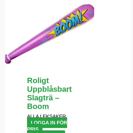
Roligt
Uppblåsbart
Slagträ –
Boom
ALLA LEKSAKER
LOGGA IN FÖR
PRIS