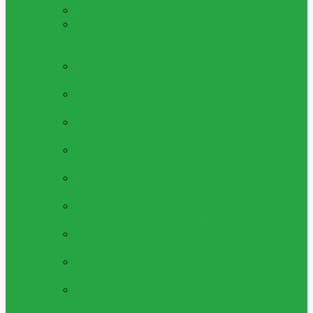
ALLA LEKSAKER
Se Alla Våra Leksaker
LÅGPRIS LEKSAKER 5 - 25KR
Leksaker
Med Bra Pris, Allt Mellan 1 Till 20 Kronor
Per Artikel
LEKSAKS FORDON
Bilar,lastbilar Och
Fordon Av Alla Slag
LEKSAKS VAPEN
Leksaksvapen, Så Som
Kulpistoler, Luftpistoler Och Mer
LEKSAKSFIGURER
Figurer, Superhjältar
Och Mer
PYSSEL & SKAPA
Pärlor, Gör Själv Kit
Och Mycker Mer
MAKEUP & SMYCKEN
Ringar,halsband,
Smink Och Mer
LERA, SLIME & SQUISHY
Play Dough,
Lera, Slime Och Mycket Mer
MUSIK & INSTRUMENT
Piano,fioler Och
Mycket Mer Leksaksinstrument
ÖVRIGA LEKSAKER
Alla Övriga
Leksaker
UTELEKSAKER &
SOMMARLEKSAKER
Sommarleksaker