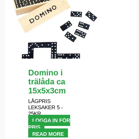
Domino i
trälåda ca
15x5x3cm
LÅGPRIS
LEKSAKER 5 -
25KR
LOGGA IN FÖR
PRIS
READ MORE