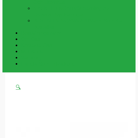
Och Utomhus
NYCKELRINGAR
Vår Samling Av
Grossist Nyckelringar
BESTÄLLNINGSVAROR
Varor Som Kan
Beställas In.
Beställningsvaror
Om Oss
Kontakta Oss
Mitt Konto
Varukorg
Handla Som Privatkund
🔍