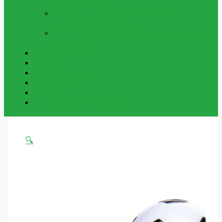
Och Utomhus
NYCKELRINGAR
Vår Samling Av
Grossist Nyckelringar
BESTÄLLNINGSVAROR
Varor Som Kan
Beställas In.
Beställningsvaror
Om Oss
Kontakta Oss
Mitt Konto
Varukorg
Handla Som Privatkund
🔍