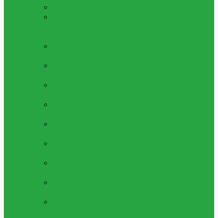
ALLA LEKSAKER
Se Alla Våra Leksaker
LÅGPRIS LEKSAKER 5 - 25KR
Leksaker
Med Bra Pris, Allt Mellan 1 Till 20 Kronor
Per Artikel
LEKSAKS FORDON
Bilar,lastbilar Och
Fordon Av Alla Slag
LEKSAKS VAPEN
Leksaksvapen, Så Som
Kulpistoler, Luftpistoler Och Mer
LEKSAKSFIGURER
Figurer, Superhjältar
Och Mer
PYSSEL & SKAPA
Pärlor, Gör Själv Kit
Och Mycker Mer
MAKEUP & SMYCKEN
Ringar,halsband,
Smink Och Mer
LERA, SLIME & SQUISHY
Play Dough,
Lera, Slime Och Mycket Mer
MUSIK & INSTRUMENT
Piano,fioler Och
Mycket Mer Leksaksinstrument
ÖVRIGA LEKSAKER
Alla Övriga
Leksaker
UTELEKSAKER &
SOMMARLEKSAKER
Sommarleksaker