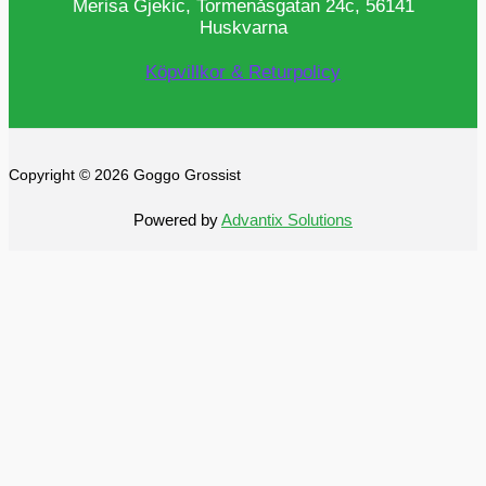
Merisa Gjekic, Tormenåsgatan 24c, 56141
Huskvarna
Köpvillkor & Returpolicy
Copyright © 2026 Goggo Grossist
Powered by
Advantix Solutions
0
0
Din varukorg
Din varukorg är tom
Se alla
kategorier