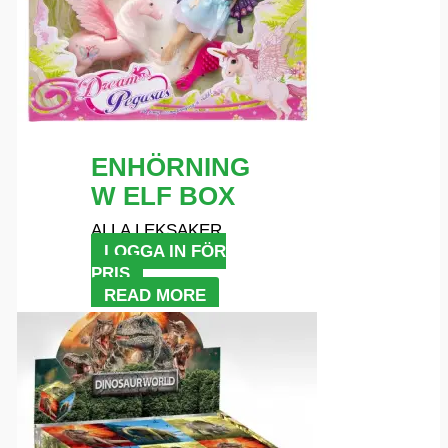
ENHÖRNING
W ELF BOX
ALLA LEKSAKER
LOGGA IN FÖR
PRIS
READ MORE