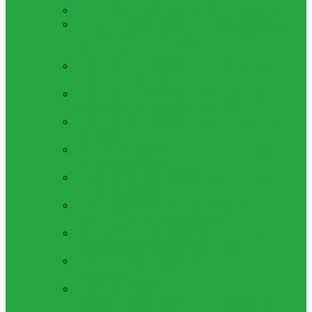
ALLA LEKSAKER
Se Alla Våra Leksaker
LÅGPRIS LEKSAKER 5 - 25KR
Leksaker
Med Bra Pris, Allt Mellan 1 Till 20 Kronor
Per Artikel
LEKSAKS FORDON
Bilar,lastbilar Och
Fordon Av Alla Slag
LEKSAKS VAPEN
Leksaksvapen, Så Som
Kulpistoler, Luftpistoler Och Mer
LEKSAKSFIGURER
Figurer, Superhjältar
Och Mer
PYSSEL & SKAPA
Pärlor, Gör Själv Kit
Och Mycker Mer
MAKEUP & SMYCKEN
Ringar,halsband,
Smink Och Mer
LERA, SLIME & SQUISHY
Play Dough,
Lera, Slime Och Mycket Mer
MUSIK & INSTRUMENT
Piano,fioler Och
Mycket Mer Leksaksinstrument
ÖVRIGA LEKSAKER
Alla Övriga
Leksaker
UTELEKSAKER &
SOMMARLEKSAKER
Sommarleksaker