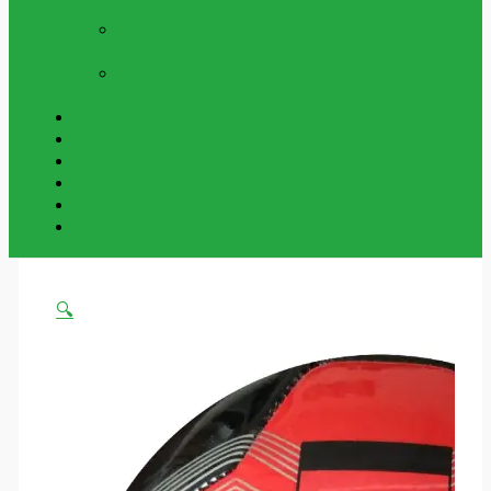
Och Utomhus
NYCKELRINGAR
Vår Samling Av
Grossist Nyckelringar
BESTÄLLNINGSVAROR
Varor Som Kan
Beställas In.
Beställningsvaror
Om Oss
Kontakta Oss
Mitt Konto
Varukorg
Handla Som Privatkund
🔍