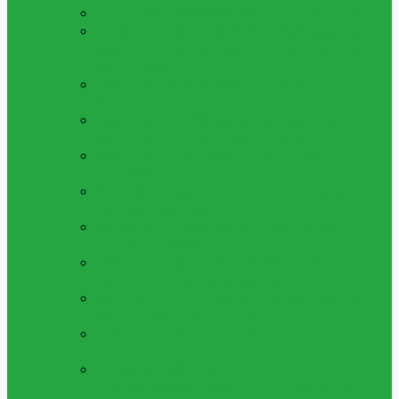
ALLA LEKSAKER
Se Alla Våra Leksaker
LÅGPRIS LEKSAKER 5 - 25KR
Leksaker
Med Bra Pris, Allt Mellan 1 Till 20 Kronor
Per Artikel
LEKSAKS FORDON
Bilar,lastbilar Och
Fordon Av Alla Slag
LEKSAKS VAPEN
Leksaksvapen, Så Som
Kulpistoler, Luftpistoler Och Mer
LEKSAKSFIGURER
Figurer, Superhjältar
Och Mer
PYSSEL & SKAPA
Pärlor, Gör Själv Kit
Och Mycker Mer
MAKEUP & SMYCKEN
Ringar,halsband,
Smink Och Mer
LERA, SLIME & SQUISHY
Play Dough,
Lera, Slime Och Mycket Mer
MUSIK & INSTRUMENT
Piano,fioler Och
Mycket Mer Leksaksinstrument
ÖVRIGA LEKSAKER
Alla Övriga
Leksaker
UTELEKSAKER &
SOMMARLEKSAKER
Sommarleksaker