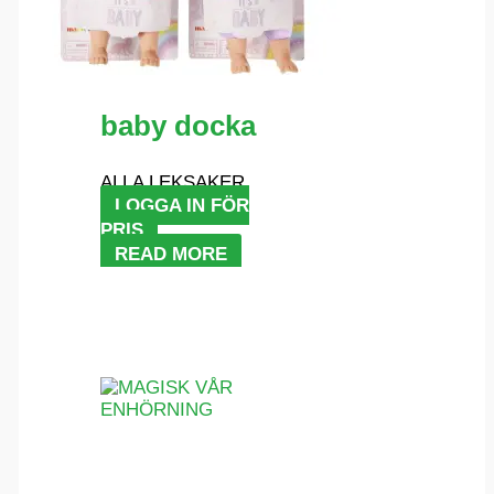
baby docka
ALLA LEKSAKER
LOGGA IN FÖR
PRIS
READ MORE