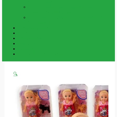
Och Utomhus
NYCKELRINGAR
Vår Samling Av
Grossist Nyckelringar
BESTÄLLNINGSVAROR
Varor Som Kan
Beställas In.
Beställningsvaror
Om Oss
Kontakta Oss
Mitt Konto
Varukorg
Handla Som Privatkund
🔍