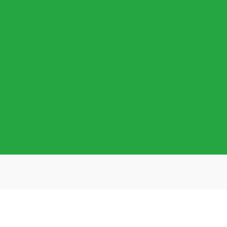
cker Mer
 Och Mer
lime Och Mycket Mer
et Mer Leksaksinstrument
leksaker Och Utomhus
lringar
s In.