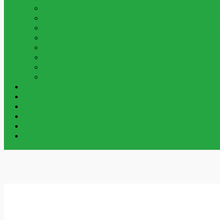
PYSSEL & SKAPA
Pärlor, Gör Själv Kit Och My
MAKEUP & SMYCKEN
Ringar,halsband, Smink
LERA, SLIME & SQUISHY
Play Dough, Lera, S
MUSIK & INSTRUMENT
Piano,fioler Och Myck
ÖVRIGA LEKSAKER
Alla Övriga Leksaker
UTELEKSAKER & SOMMARLEKSAKER
Sommar
NYCKELRINGAR
Vår Samling Av Grossist Nycke
BESTÄLLNINGSVAROR
Varor Som Kan Beställa
Beställningsvaror
Om Oss
Kontakta Oss
Mitt Konto
Varukorg
Handla Som Privatkund