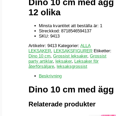
Dino 10 cm med ägg
12 olika
Minsta kvantitet att beställa är: 1
Streckkod: 8718546594137
SKU: 9413
Artikelnr:
9413
Kategorier:
ALLA
LEKSAKER
,
LEKSAKSFIGURER
Etiketter:
Dino 10 cm
,
Grossist leksaker
,
Grossist
party artiklar
,
leksaker
,
Leksaker för
återförsäljare
,
leksaksgrossist
Beskrivning
Dino 10 cm med ägg 
Relaterade produkter