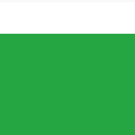
ker!
Är I Lager.
l Alla Barn
Och Babyleksaker
aste Inom Fidget Leksaker
Pris, Allt Mellan 1 Till 20 Kronor Per Artikel
v Alla Slag
oler, Luftpistoler Och Mer
er