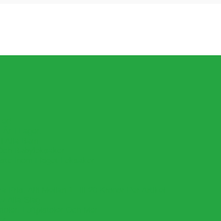
ker!
Är I Lager.
l Alla Barn
Och Babyleksaker
aste Inom Fidget Leksaker
Pris, Allt Mellan 1 Till 20 Kronor Per Artikel
v Alla Slag
oler, Luftpistoler Och Mer
er