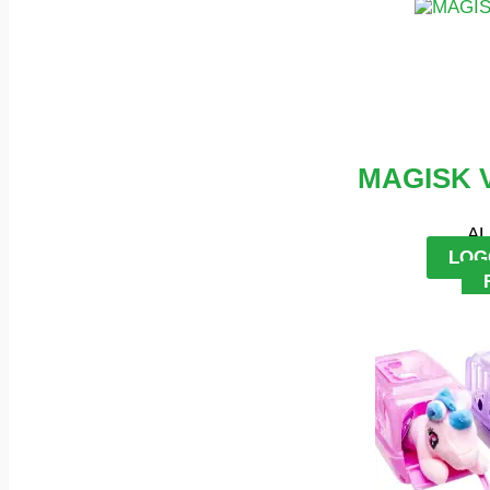
MAGISK 
AL
LOG