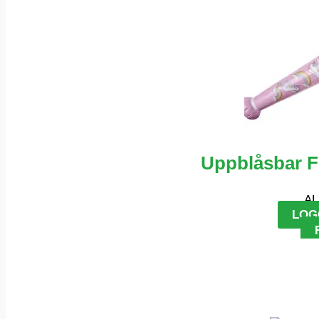
Uppblåsbar 
AL
LOG