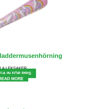
Fladdermusenhörning
LA LEKSAKER
GA IN FÖR PRIS
READ MORE