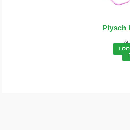
Plysch 
AL
LOG