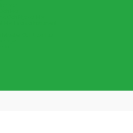
cker Mer
 Och Mer
lime Och Mycket Mer
et Mer Leksaksinstrument
leksaker Och Utomhus
lringar
s In.