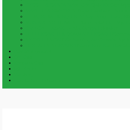
PYSSEL & SKAPA
Pärlor, Gör Själv Kit Och My
MAKEUP & SMYCKEN
Ringar,halsband, Smink
LERA, SLIME & SQUISHY
Play Dough, Lera, S
MUSIK & INSTRUMENT
Piano,fioler Och Myck
ÖVRIGA LEKSAKER
Alla Övriga Leksaker
UTELEKSAKER & SOMMARLEKSAKER
Sommar
NYCKELRINGAR
Vår Samling Av Grossist Nycke
BESTÄLLNINGSVAROR
Varor Som Kan Beställa
Beställningsvaror
Om Oss
Kontakta Oss
Mitt Konto
Varukorg
Handla Som Privatkund