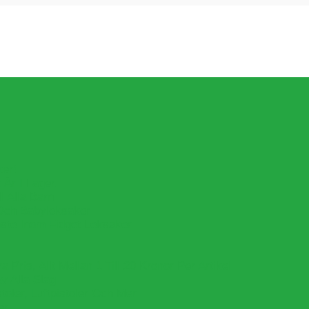
ker!
Är I Lager.
l Alla Barn
Och Babyleksaker
aste Inom Fidget Leksaker
Pris, Allt Mellan 1 Till 20 Kronor Per Artikel
v Alla Slag
oler, Luftpistoler Och Mer
er