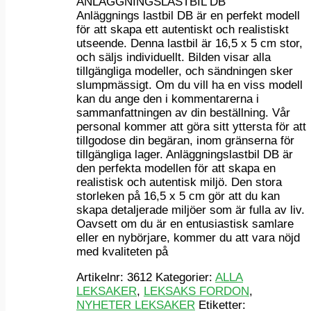
ANLÄGGNINGSLASTBIL DB
Anläggnings lastbil DB är en perfekt modell
för att skapa ett autentiskt och realistiskt
utseende. Denna lastbil är 16,5 x 5 cm stor,
och säljs individuellt. Bilden visar alla
tillgängliga modeller, och sändningen sker
slumpmässigt. Om du vill ha en viss modell
kan du ange den i kommentarerna i
sammanfattningen av din beställning. Vår
personal kommer att göra sitt yttersta för att
tillgodose din begäran, inom gränserna för
tillgängliga lager. Anläggningslastbil DB är
den perfekta modellen för att skapa en
realistisk och autentisk miljö. Den stora
storleken på 16,5 x 5 cm gör att du kan
skapa detaljerade miljöer som är fulla av liv.
Oavsett om du är en entusiastisk samlare
eller en nybörjare, kommer du att vara nöjd
med kvaliteten på
Artikelnr:
3612
Kategorier:
ALLA
LEKSAKER
,
LEKSAKS FORDON
,
NYHETER LEKSAKER
Etiketter: