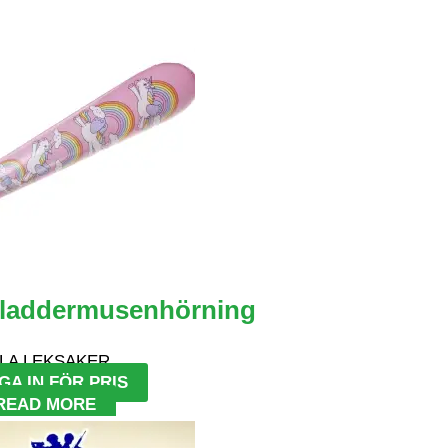
Fladdermusenhörning
LA LEKSAKER
GA IN FÖR PRIS
READ MORE