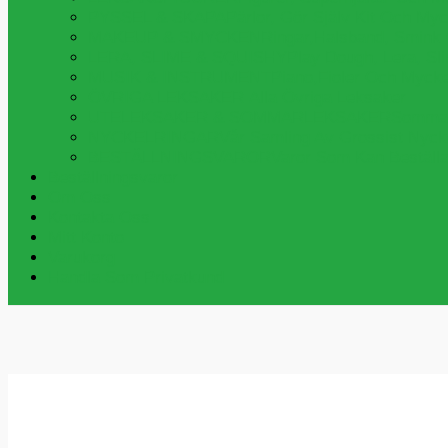
PYSSEL & SKAPA
Pärlor, Gör Själv Kit Och My
MAKEUP & SMYCKEN
Ringar,halsband, Smink
LERA, SLIME & SQUISHY
Play Dough, Lera, S
MUSIK & INSTRUMENT
Piano,fioler Och Myck
ÖVRIGA LEKSAKER
Alla Övriga Leksaker
UTELEKSAKER & SOMMARLEKSAKER
Sommar
NYCKELRINGAR
Vår Samling Av Grossist Nycke
BESTÄLLNINGSVAROR
Varor Som Kan Beställa
Beställningsvaror
Om Oss
Kontakta Oss
Mitt Konto
Varukorg
Handla Som Privatkund