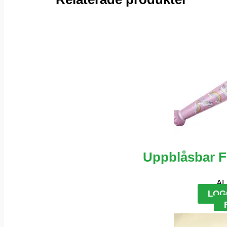
Uppblåsbar 
AL
LOG