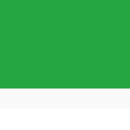
cker Mer
 Och Mer
lime Och Mycket Mer
et Mer Leksaksinstrument
leksaker Och Utomhus
lringar
s In.