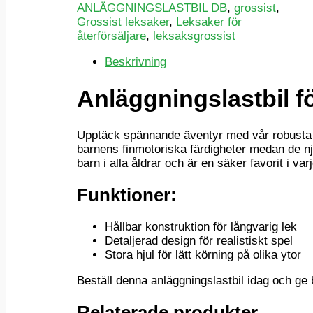
ANLÄGGNINGSLASTBIL DB
,
grossist
,
Grossist leksaker
,
Leksaker för
återförsäljare
,
leksaksgrossist
Beskrivning
Anläggningslastbil f
Upptäck spännande äventyr med vår robusta a
barnens finmotoriska färdigheter medan de njut
barn i alla åldrar och är en säker favorit i va
Funktioner:
Hållbar konstruktion för långvarig lek
Detaljerad design för realistiskt spel
Stora hjul för lätt körning på olika ytor
Beställ denna anläggningslastbil idag och ge
Relaterade produkter