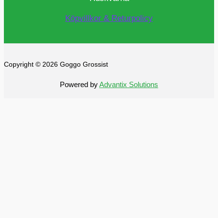
Köpvillkor & Returpolicy
Copyright © 2026 Goggo Grossist
Powered by
Advantix Solutions
0
0
Din varukorg
Din varukorg är tom
Se alla
kategorier
Alltid fri frakt
Fortsätt handla