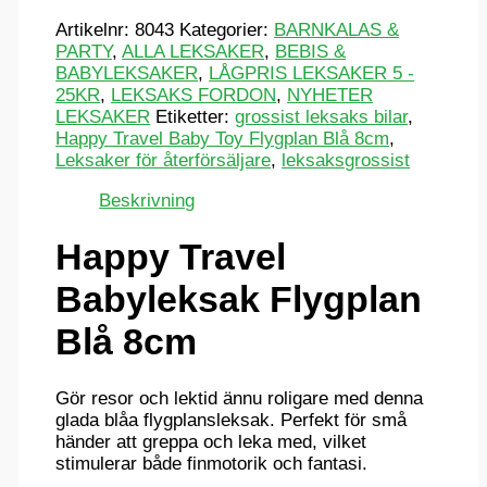
Artikelnr:
8043
Kategorier:
BARNKALAS &
PARTY
,
ALLA LEKSAKER
,
BEBIS &
BABYLEKSAKER
,
LÅGPRIS LEKSAKER 5 -
25KR
,
LEKSAKS FORDON
,
NYHETER
LEKSAKER
Etiketter:
grossist leksaks bilar
,
Happy Travel Baby Toy Flygplan Blå 8cm
,
Leksaker för återförsäljare
,
leksaksgrossist
Beskrivning
Happy Travel
Babyleksak Flygplan
Blå 8cm
Gör resor och lektid ännu roligare med denna
glada blåa flygplansleksak. Perfekt för små
händer att greppa och leka med, vilket
stimulerar både finmotorik och fantasi.