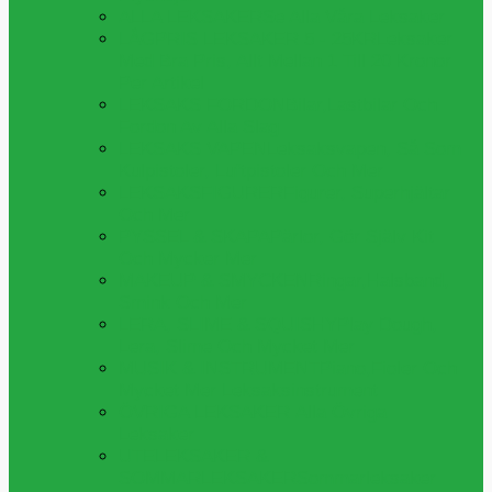
ALLA LEKSAKER
Se Alla Våra Leksaker
LÅGPRIS LEKSAKER 5 - 25KR
Leksaker
Med Bra Pris, Allt Mellan 1 Till 20 Kronor
Per Artikel
LEKSAKS FORDON
Bilar,lastbilar Och
Fordon Av Alla Slag
LEKSAKS VAPEN
Leksaksvapen, Så Som
Kulpistoler, Luftpistoler Och Mer
LEKSAKSFIGURER
Figurer, Superhjältar
Och Mer
PYSSEL & SKAPA
Pärlor, Gör Själv Kit
Och Mycker Mer
MAKEUP & SMYCKEN
Ringar,halsband,
Smink Och Mer
LERA, SLIME & SQUISHY
Play Dough,
Lera, Slime Och Mycket Mer
MUSIK & INSTRUMENT
Piano,fioler Och
Mycket Mer Leksaksinstrument
ÖVRIGA LEKSAKER
Alla Övriga
Leksaker
UTELEKSAKER &
SOMMARLEKSAKER
Sommarleksaker