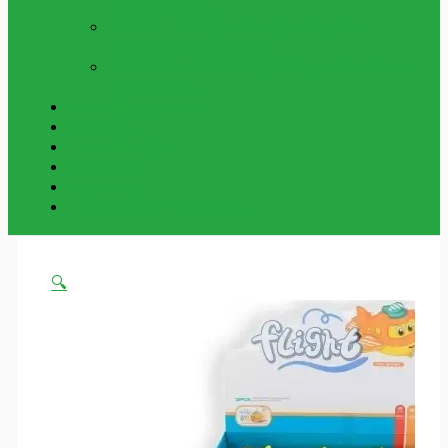
Och Utomhus
NYCKELRINGAR
Vår Samling Av
Grossist Nyckelringar
BESTÄLLNINGSVAROR
Varor Som Kan
Beställas In.
Beställningsvaror
Om Oss
Kontakta Oss
Mitt Konto
Varukorg
Handla Som Privatkund
🔍