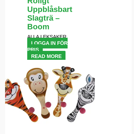
Roligt
Uppblåsbart
Slagträ –
Boom
ALLA LEKSAKER
LOGGA IN FÖR
PRIS
READ MORE