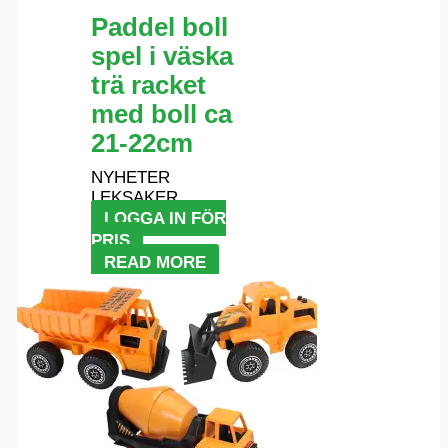
Paddel boll
spel i väska
trä racket
med boll ca
21-22cm
NYHETER
LEKSAKER
LOGGA IN FÖR
PRIS
READ MORE