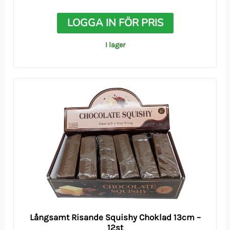
LOGGA IN FÖR PRIS
I lager
Långsamt Risande Squishy Choklad 13cm –
12st