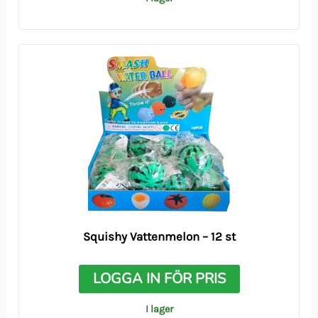
Squishy Vattenmelon – 12 st
LOGGA IN FÖR PRIS
I lager