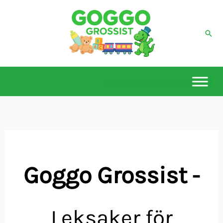
Hoppa
till
Sök
innehåll
Goggo Grossist
-
Leksaker för