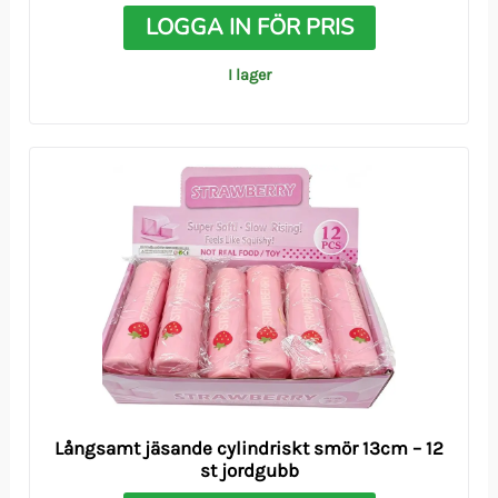
LOGGA IN FÖR PRIS
I lager
Långsamt jäsande cylindriskt smör 13cm – 12
st jordgubb