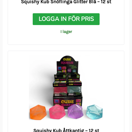
Squishy Kub Snöflinga Glitter Blå – 12 st
LOGGA IN FÖR PRIS
I lager
Squishy Kub Åttkantig – 12 st