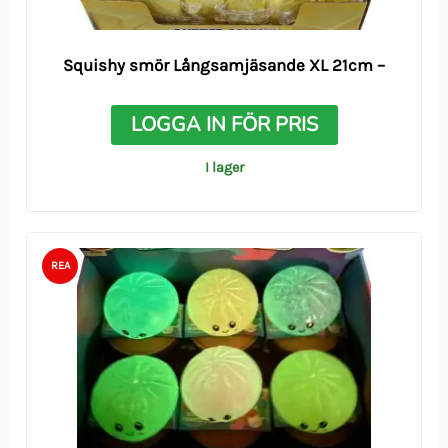
Squishy smör Långsamjäsande XL 21cm –
LOGGA IN FÖR PRIS
I lager
REA